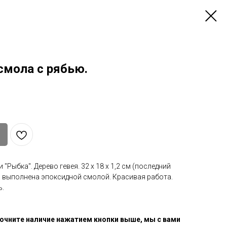
смола с рябью.
"Рыбка". Дерево гевея. 32 х 18 х 1,2 см (последний
ь выполнена эпоксидной смолой. Красивая работа.
ь.
очните наличие нажатием кнопки выше, мы с вами