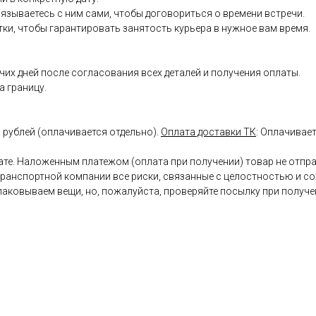
вязываетесь с ним сами, чтобы договориться о времени встречи.
ки, чтобы гарантировать занятость курьера в нужное вам время.
очих дней после согласования всех деталей и получения оплаты.
а границу.
0 рублей (оплачивается отдельно).
Оплата доставки ТК
: Оплачивае
ате. Наложенным платежом (оплата при получении) товар не отпра
 транспортной компании все риски, связанные с целостностью и с
упаковываем вещи, но, пожалуйста, проверяйте посылку при получ