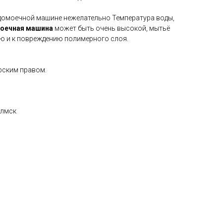
удомоечной машине нежелательно Температура воды,
оечная
машина
может быть очень высокой, мытьё
ю и к повреждению полимерного слоя.
ским правом.
олмск