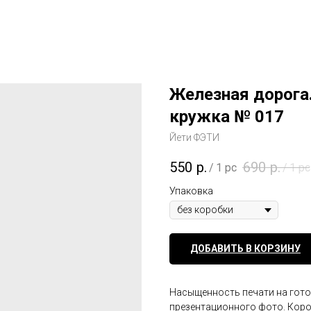
Железная дорога
кружка № 017
Йети ФЭТИ
550
р.
690
р.
/
1 pc
/
1 pc
Упаковка
ДОБАВИТЬ В КОРЗИНУ
Насыщенность печати на гото
презентационного фото. Короб