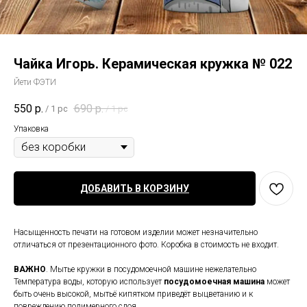
Чайка Игорь. Керамическая кружка № 022
Йети ФЭТИ
550
р.
690
р.
/
1 pc
/
1 pc
Упаковка
ДОБАВИТЬ В КОРЗИНУ
Насыщенность печати на готовом изделии может незначительно
отличаться от презентационного фото. Коробка в стоимость не входит.
ВАЖНО
. Мытье кружки в посудомоечной машине нежелательно
Температура воды, которую использует
посудомоечная
машина
может
быть очень высокой, мытьё кипятком приведёт выцветанию и к
повреждению полимерного слоя.