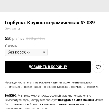
Горбуша. Кружка керамическая № 039
Йети ФЭТИ
550
р.
690
р.
/
1 pc
/
1 pc
Упаковка
ДОБАВИТЬ В КОРЗИНУ
Насыщенность печати на готовом изделии может незначительно
отличаться от презентационного фото. Коробка в стоимость не входит.
ВАЖНО
. Мытье кружки в посудомоечной машине нежелательно
Температура воды, которую использует
посудомоечная
машина
может
быть очень высокой, мытьё кипятком приведёт выцветанию и к
повреждению полимерного слоя.