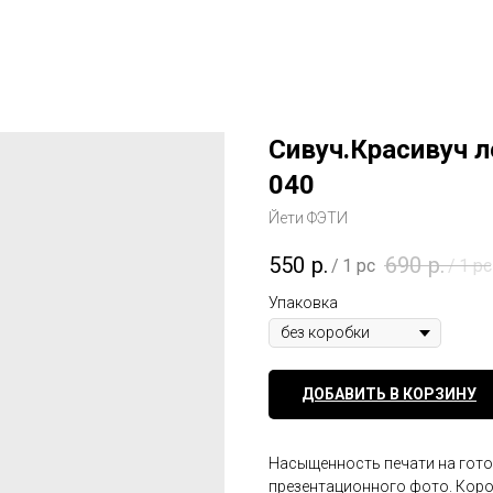
Сивуч.Красивуч 
040
Йети ФЭТИ
550
р.
690
р.
/
1 pc
/
1 pc
Упаковка
ДОБАВИТЬ В КОРЗИНУ
Насыщенность печати на гото
презентационного фото. Короб