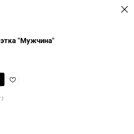
уэтка "Мужчина"
.)