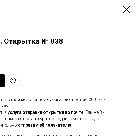
а. Открытка № 038
з плотной мелованной бумаги плотностью 300 г/м².
евая.
пна
услуга отправки открытки по почте
. Так же Вы
ть нам текст, мы аккуратно подпишем открытку от
оятельно
отправим её получателю
.
 получить непосредственно в магазине или по