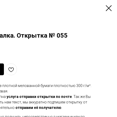
алка. Открытка № 055
з плотной мелованной бумаги плотностью 300 г/м².
евая.
пна
услуга отправки открытки по почте
. Так же Вы
ть нам текст, мы аккуратно подпишем открытку от
оятельно
отправим её получателю
.
 получить непосредственно в магазине или по