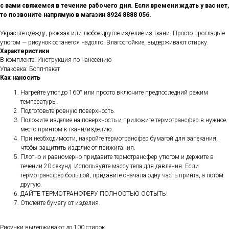
с вами свяжемся в течение рабочего дня. Если времени ждать у вас нет,
то позвоните напрямую в магазин 8924 8888 056.
Украсьте одежду, рюкзак или любое другое изделие из ткани. Просто прогладьте
утюгом — рисунок останется надолго. Влагостойкие, выдерживают стирку.
Характеристики
В комплекте: Инструкция по нанесению
Упаковка: Бопп-пакет
Как наносить
Нагрейте утюг до 160° или просто включите предпоследний режим
температуры.
Подготовьте ровную поверхность.
Положите изделие на поверхность и приложите термотрансфер в нужное
место принтом к ткани/изделию.
При необходимости, накройте термотрансфер бумагой для запекания,
чтобы защитить изделие от прижигания.
Плотно и равномерно придавите термотрансфер утюгом и держите в
течении 20 секунд. Используйте массу тела для давления. Если
термотрансфер большой, придавите сначала одну часть принта, а потом
другую.
ДАЙТЕ ТЕРМОТРАНСФЕРУ ПОЛНОСТЬЮ ОСТЫТЬ!
Отклейте бумагу от изделия.
Рисунки выдерживают до 100 стирок.