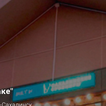
ке"
-Сахалинск,