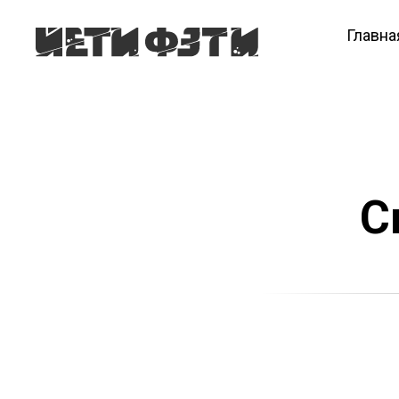
Главна
С