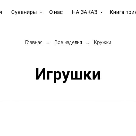
я
Сувениры
О нас
НА ЗАКАЗ
Книга при
Главная
Все изделия
Кружки
→
→
Игрушки