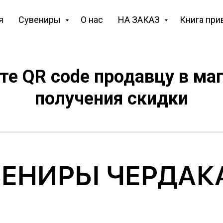
я
Сувениры
О нас
НА ЗАКАЗ
Книга при
е QR code продавцу в ма
получения скидки