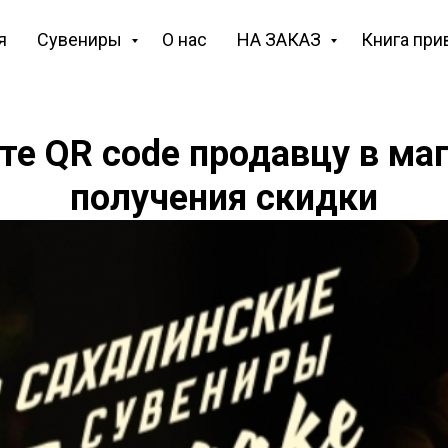
я
Сувениры
О нас
НА ЗАКАЗ
Книга при
е QR code продавцу в ма
получения скидки